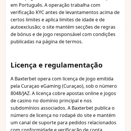
em Português. A operação trabalha com
verificação KYC antes de levantamentos acima de
certos limites e aplica limites de idade e de
autoexclusão; o site mantém secções de regras
de bónus e de jogo responsável com condições
publicadas na página de termos.
Licença e regulamentação
A Baxterbet opera com licença de jogo emitida
pela Curaçao eGaming (Curaçao), sob o número
8048/JAZ. A licença cobre apostas online e jogos
de casino no domínio principal e nos
subdomínios associados. A Baxterbet publica o
número de licença no rodapé do site e mantém
um canal de suporte para pedidos relacionados
com conformidade e verificação de conta.