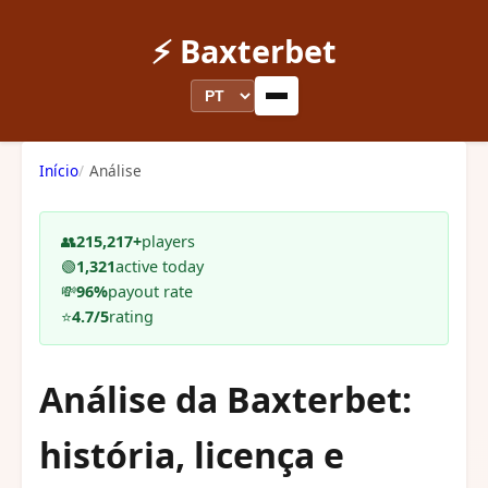
⚡ Baxterbet
Início
Análise
👥
215,217+
players
🟢
1,321
active today
💸
96%
payout rate
⭐
4.7/5
rating
Análise da Baxterbet:
história, licença e