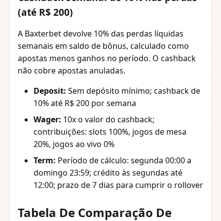
(até R$ 200)
A Baxterbet devolve 10% das perdas líquidas
semanais em saldo de bônus, calculado como
apostas menos ganhos no período. O cashback
não cobre apostas anuladas.
Deposit:
Sem depósito mínimo; cashback de
10% até R$ 200 por semana
Wager:
10x o valor do cashback;
contribuições: slots 100%, jogos de mesa
20%, jogos ao vivo 0%
Term:
Período de cálculo: segunda 00:00 a
domingo 23:59; crédito às segundas até
12:00; prazo de 7 dias para cumprir o rollover
Tabela De Comparação De