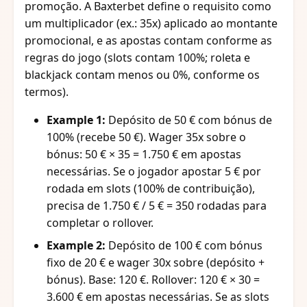
promoção. A Baxterbet define o requisito como
um multiplicador (ex.: 35x) aplicado ao montante
promocional, e as apostas contam conforme as
regras do jogo (slots contam 100%; roleta e
blackjack contam menos ou 0%, conforme os
termos).
Example 1:
Depósito de 50 € com bónus de
100% (recebe 50 €). Wager 35x sobre o
bónus: 50 € × 35 = 1.750 € em apostas
necessárias. Se o jogador apostar 5 € por
rodada em slots (100% de contribuição),
precisa de 1.750 € / 5 € = 350 rodadas para
completar o rollover.
Example 2:
Depósito de 100 € com bónus
fixo de 20 € e wager 30x sobre (depósito +
bónus). Base: 120 €. Rollover: 120 € × 30 =
3.600 € em apostas necessárias. Se as slots