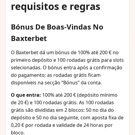
requisitos e regras
Bónus De Boas-Vindas No
Baxterbet
O Baxterbet dá um bónus de 100% até 200 € no
primeiro depósito e 100 rodadas grátis para slots
selecionadas. O bónus entra após a confirmação
do pagamento; as rodadas grátis ficam
disponíveis na secção “Bónus” da conta.
O que entra:
100% até 200 € (depósito mínimo
de 20 €) e 100 rodadas grátis. As 100 rodadas
grátis são divididas em 2 blocos: 50 no dia do
depósito e 50 no dia seguinte, com aposta fixa de
0,20 € por rodada e validade de 24 horas por
bloco.