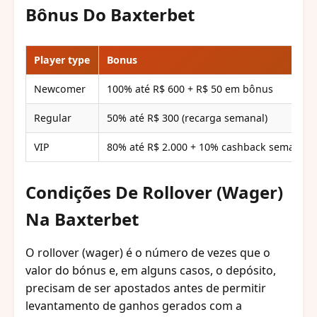
Bônus Do Baxterbet
Player type
Bonus
Newcomer
100% até R$ 600 + R$ 50 em bônus
Regular
50% até R$ 300 (recarga semanal)
VIP
80% até R$ 2.000 + 10% cashback semanal
Condições De Rollover (Wager)
Na Baxterbet
O rollover (wager) é o número de vezes que o
valor do bónus e, em alguns casos, o depósito,
precisam de ser apostados antes de permitir
levantamento de ganhos gerados com a