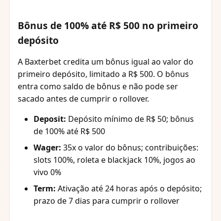
Bônus de 100% até R$ 500 no primeiro
depósito
A Baxterbet credita um bônus igual ao valor do
primeiro depósito, limitado a R$ 500. O bônus
entra como saldo de bônus e não pode ser
sacado antes de cumprir o rollover.
Deposit:
Depósito mínimo de R$ 50; bônus
de 100% até R$ 500
Wager:
35x o valor do bônus; contribuições:
slots 100%, roleta e blackjack 10%, jogos ao
vivo 0%
Term:
Ativação até 24 horas após o depósito;
prazo de 7 dias para cumprir o rollover