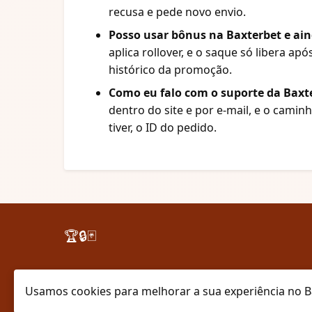
recusa e pede novo envio.
Posso usar bônus na Baxterbet e ain
aplica rollover, e o saque só libera a
histórico da promoção.
Como eu falo com o suporte da Baxte
dentro do site e por e-mail, e o caminh
tiver, o ID do pedido.
🏆
🔒
🃏
Usamos cookies para melhorar a sua experiência no B