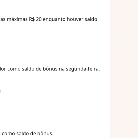
stas máximas R$ 20 enquanto houver saldo
alor como saldo de bônus na segunda-feira.
s.
0, como saldo de bônus.