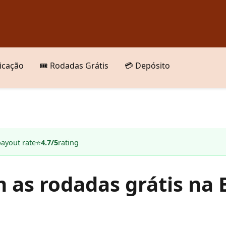
licação
🎟️ Rodadas Grátis
💳 Depósito
payout rate
⭐
4.7/5
rating
as rodadas grátis na 