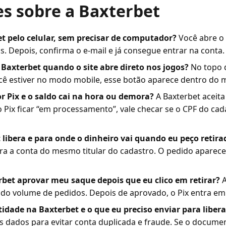
s sobre a Baxterbet
 pelo celular, sem precisar de computador?
Você abre o 
. Depois, confirma o e-mail e já consegue entrar na conta.
 Baxterbet quando o site abre direto nos jogos?
No topo d
cê estiver no modo mobile, esse botão aparece dentro do 
r Pix e o saldo cai na hora ou demora?
A Baxterbet aceita
Pix ficar “em processamento”, vale checar se o CPF do cada
libera e para onde o dinheiro vai quando eu peço retira
a a conta do mesmo titular do cadastro. O pedido aparece n
et aprovar meu saque depois que eu clico em retirar?
A
 do volume de pedidos. Depois de aprovado, o Pix entra e
idade na Baxterbet e o que eu preciso enviar para liber
us dados para evitar conta duplicada e fraude. Se o documen