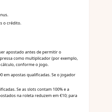
ônus.
s o crédito.
er apostado antes de permitir o
xpressa como multiplicador (por exemplo,
cálculo, conforme o jogo.
0 em apostas qualificadas. Se o jogador
ficadas. Se as slots contam 100% e a
postados na roleta reduzem em €10; para