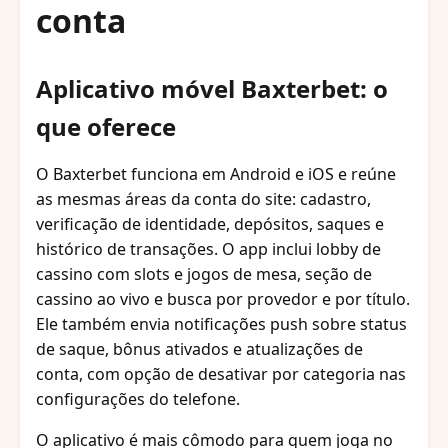
conta
Aplicativo móvel Baxterbet: o
que oferece
O Baxterbet funciona em Android e iOS e reúne
as mesmas áreas da conta do site: cadastro,
verificação de identidade, depósitos, saques e
histórico de transações. O app inclui lobby de
cassino com slots e jogos de mesa, seção de
cassino ao vivo e busca por provedor e por título.
Ele também envia notificações push sobre status
de saque, bônus ativados e atualizações de
conta, com opção de desativar por categoria nas
configurações do telefone.
O aplicativo é mais cômodo para quem joga no