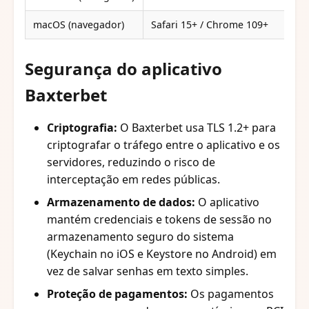
macOS (navegador)
Safari 15+ / Chrome 109+
Segurança do aplicativo
Baxterbet
Criptografia:
O Baxterbet usa TLS 1.2+ para
criptografar o tráfego entre o aplicativo e os
servidores, reduzindo o risco de
interceptação em redes públicas.
Armazenamento de dados:
O aplicativo
mantém credenciais e tokens de sessão no
armazenamento seguro do sistema
(Keychain no iOS e Keystore no Android) em
vez de salvar senhas em texto simples.
Proteção de pagamentos:
Os pagamentos