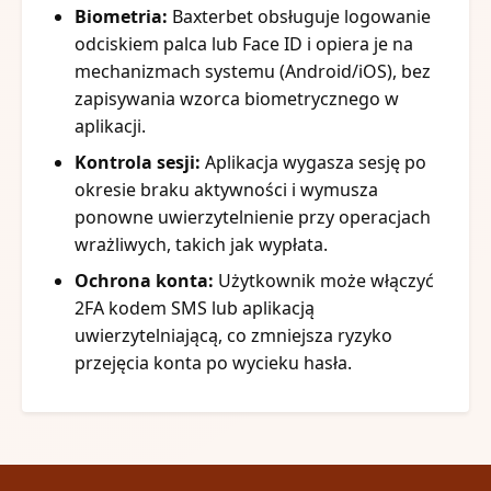
Biometria:
Baxterbet obsługuje logowanie
odciskiem palca lub Face ID i opiera je na
mechanizmach systemu (Android/iOS), bez
zapisywania wzorca biometrycznego w
aplikacji.
Kontrola sesji:
Aplikacja wygasza sesję po
okresie braku aktywności i wymusza
ponowne uwierzytelnienie przy operacjach
wrażliwych, takich jak wypłata.
Ochrona konta:
Użytkownik może włączyć
2FA kodem SMS lub aplikacją
uwierzytelniającą, co zmniejsza ryzyko
przejęcia konta po wycieku hasła.