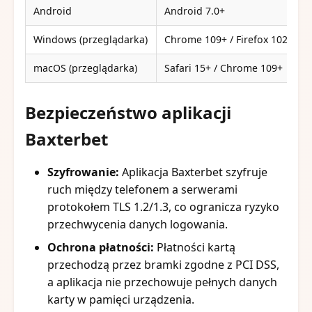
Android
Android 7.0+
Windows (przeglądarka)
Chrome 109+ / Firefox 102+ / E
macOS (przeglądarka)
Safari 15+ / Chrome 109+
Bezpieczeństwo aplikacji
Baxterbet
Szyfrowanie:
Aplikacja Baxterbet szyfruje
ruch między telefonem a serwerami
protokołem TLS 1.2/1.3, co ogranicza ryzyko
przechwycenia danych logowania.
Ochrona płatności:
Płatności kartą
przechodzą przez bramki zgodne z PCI DSS,
a aplikacja nie przechowuje pełnych danych
karty w pamięci urządzenia.