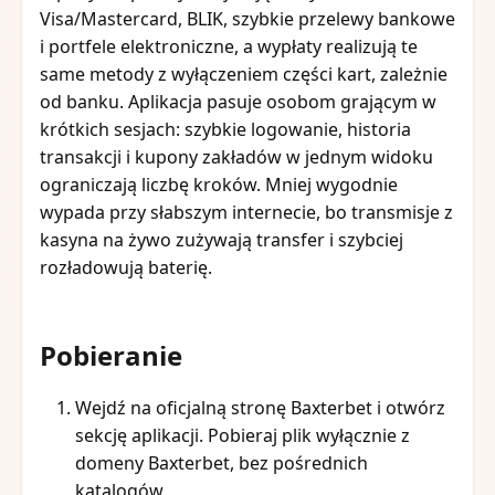
Visa/Mastercard, BLIK, szybkie przelewy bankowe
i portfele elektroniczne, a wypłaty realizują te
same metody z wyłączeniem części kart, zależnie
od banku. Aplikacja pasuje osobom grającym w
krótkich sesjach: szybkie logowanie, historia
transakcji i kupony zakładów w jednym widoku
ograniczają liczbę kroków. Mniej wygodnie
wypada przy słabszym internecie, bo transmisje z
kasyna na żywo zużywają transfer i szybciej
rozładowują baterię.
Pobieranie
Wejdź na oficjalną stronę Baxterbet i otwórz
sekcję aplikacji. Pobieraj plik wyłącznie z
domeny Baxterbet, bez pośrednich
katalogów.