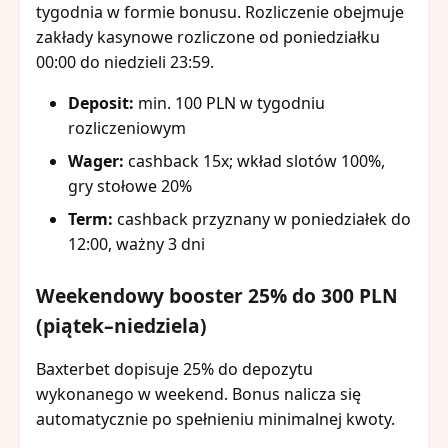
tygodnia w formie bonusu. Rozliczenie obejmuje
zakłady kasynowe rozliczone od poniedziałku
00:00 do niedzieli 23:59.
Deposit:
min. 100 PLN w tygodniu
rozliczeniowym
Wager:
cashback 15x; wkład slotów 100%,
gry stołowe 20%
Term:
cashback przyznany w poniedziałek do
12:00, ważny 3 dni
Weekendowy booster 25% do 300 PLN
(piątek–niedziela)
Baxterbet dopisuje 25% do depozytu
wykonanego w weekend. Bonus nalicza się
automatycznie po spełnieniu minimalnej kwoty.