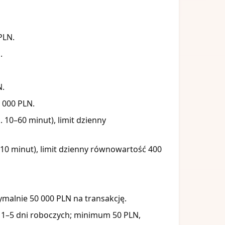
PLN.
.
N.
 000 PLN.
10–60 minut), limit dzienny
0 minut), limit dzienny równowartość 400
malnie 50 000 PLN na transakcję.
 1–5 dni roboczych; minimum 50 PLN,