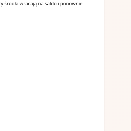
ty środki wracają na saldo i ponownie