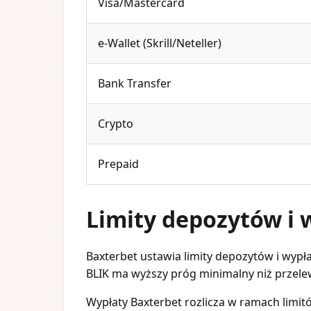
Visa/Mastercard
e-Wallet (Skrill/Neteller)
Bank Transfer
Crypto
Prepaid
Limity depozytów i 
Baxterbet ustawia limity depozytów i wypła
BLIK ma wyższy próg minimalny niż przele
Wypłaty Baxterbet rozlicza w ramach limit