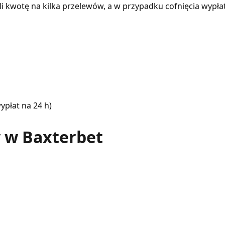
i kwotę na kilka przelewów, a w przypadku cofnięcia wypła
ypłat na 24 h)
 w Baxterbet