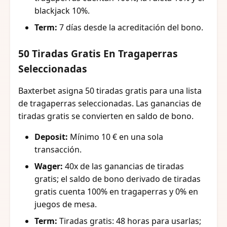
blackjack 10%.
Term:
7 días desde la acreditación del bono.
50 Tiradas Gratis En Tragaperras
Seleccionadas
Baxterbet asigna 50 tiradas gratis para una lista
de tragaperras seleccionadas. Las ganancias de
tiradas gratis se convierten en saldo de bono.
Deposit:
Mínimo 10 € en una sola
transacción.
Wager:
40x de las ganancias de tiradas
gratis; el saldo de bono derivado de tiradas
gratis cuenta 100% en tragaperras y 0% en
juegos de mesa.
Term:
Tiradas gratis: 48 horas para usarlas;