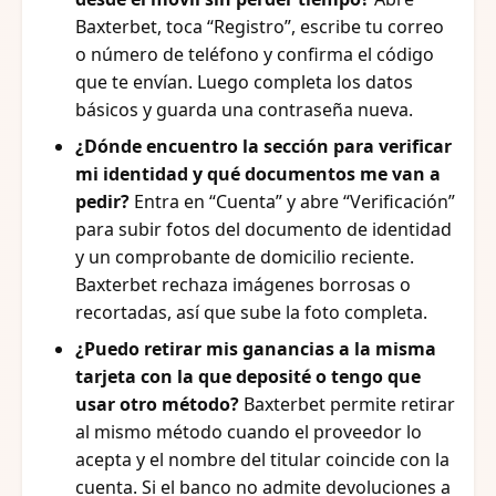
Baxterbet, toca “Registro”, escribe tu correo
o número de teléfono y confirma el código
que te envían. Luego completa los datos
básicos y guarda una contraseña nueva.
¿Dónde encuentro la sección para verificar
mi identidad y qué documentos me van a
pedir?
Entra en “Cuenta” y abre “Verificación”
para subir fotos del documento de identidad
y un comprobante de domicilio reciente.
Baxterbet rechaza imágenes borrosas o
recortadas, así que sube la foto completa.
¿Puedo retirar mis ganancias a la misma
tarjeta con la que deposité o tengo que
usar otro método?
Baxterbet permite retirar
al mismo método cuando el proveedor lo
acepta y el nombre del titular coincide con la
cuenta. Si el banco no admite devoluciones a