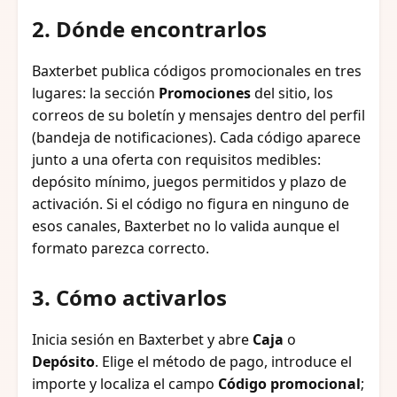
2. Dónde encontrarlos
Baxterbet publica códigos promocionales en tres
lugares: la sección
Promociones
del sitio, los
correos de su boletín y mensajes dentro del perfil
(bandeja de notificaciones). Cada código aparece
junto a una oferta con requisitos medibles:
depósito mínimo, juegos permitidos y plazo de
activación. Si el código no figura en ninguno de
esos canales, Baxterbet no lo valida aunque el
formato parezca correcto.
3. Cómo activarlos
Inicia sesión en Baxterbet y abre
Caja
o
Depósito
. Elige el método de pago, introduce el
importe y localiza el campo
Código promocional
;