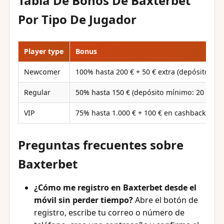
Tabla De Bonos De Baxterbet
Por Tipo De Jugador
Player type
Bonus
Newcomer
100% hasta 200 € + 50 € extra (depósito mín
Regular
50% hasta 150 € (depósito mínimo: 20 €)
VIP
75% hasta 1.000 € + 100 € en cashback sema
Preguntas frecuentes sobre
Baxterbet
¿Cómo me registro en Baxterbet desde el
móvil sin perder tiempo?
Abre el botón de
registro, escribe tu correo o número de