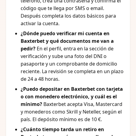
teléfono, crea una contraseña y confirma el
código que te llega por SMS o email.
Después completa los datos básicos para
activar la cuenta.
¿Dónde puedo verificar mi cuenta en
Baxterbet y qué documentos me van a
pedir?
En el perfil, entra en la sección de
verificación y sube una foto del DNI o
pasaporte y un comprobante de domicilio
reciente. La revisión se completa en un plazo
de 24 a 48 horas.
¿Puedo depositar en Baxterbet con tarjeta
o con monedero electrónico, y cuál es el
mínimo?
Baxterbet acepta Visa, Mastercard
y monederos como Skrill y Neteller, según el
país. El depósito mínimo es de 10 €.
¿Cuánto tiempo tarda un retiro en