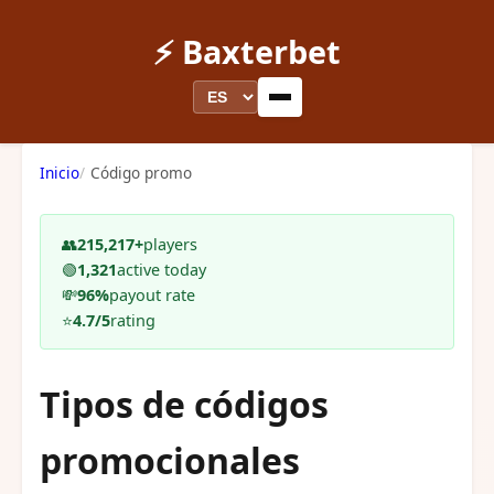
⚡ Baxterbet
Inicio
Código promo
👥
215,217+
players
🟢
1,321
active today
💸
96%
payout rate
⭐
4.7/5
rating
Tipos de códigos
promocionales