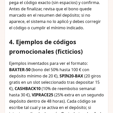
pega el código exacto (sin espacios) y confirma.
Antes de finalizar, revisa que el bono quede
marcado en el resumen del depósito; si no
aparece, el sistema no lo aplicó y debes corregir
el código o cumplir el mínimo indicado.
4. Ejemplos de códigos
promocionales (ficticios)
Ejemplos inventados para ver el formato:
BAXTER-50
(bono del 50% hasta 100 € con
depósito mínimo de 20 €),
SPIN20-BAX
(20 giros
gratis en un slot seleccionado tras depositar 15
€),
CASHBACK10
(10% de reembolso semanal
hasta 30 €),
VIPRACE25
(25% extra en un segundo
depósito dentro de 48 horas). Cada código se
escribe tal cual y se activa en el depósito; si