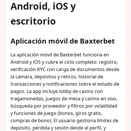
Android, iOS y
escritorio
Aplicación móvil de Baxterbet
La aplicación móvil de Baxterbet funciona en
Android y iOS y cubre el ciclo completo: registro,
verificación KYC con carga de documentos desde
la cámara, depósitos y retiros, historial de
transacciones y notificaciones sobre el estado de
pagos. La app incluye lobby de casino con
tragamonedas, juegos de mesa y casino en vivo,
búsqueda por proveedor y filtros por volatilidad
y funciones de juego (bonos, giros gratis,
compras de bono). El usuario gestiona límites de
depósito, pérdida y sesión desde el perfil, y