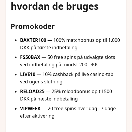
hvordan de bruges
Promokoder
BAXTER100
— 100% matchbonus op til 1.000
DKK på første indbetaling
FS50BAX
— 50 free spins på udvalgte slots
ved indbetaling på mindst 200 DKK
LIVE10
— 10% cashback på live casino-tab
ved ugens slutning
RELOAD25
— 25% reloadbonus op til 500
DKK på næste indbetaling
VIPWEEK
— 20 free spins hver dag i 7 dage
efter aktivering