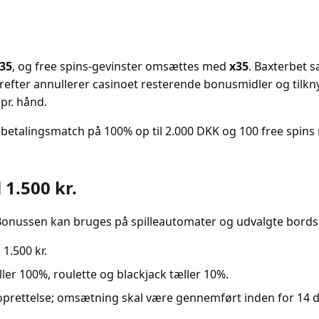
35
, og free spins-gevinster omsættes med
x35
. Baxterbet s
erefter annullerer casinoet resterende bonusmidler og tilk
 pr. hånd.
betalingsmatch på 100% op til 2.000 DKK og 100 free spins
1.500 kr.
 Bonussen kan bruges på spilleautomater og udvalgte bord
1.500 kr.
ler 100%, roulette og blackjack tæller 10%.
 oprettelse; omsætning skal være gennemført inden for 14 