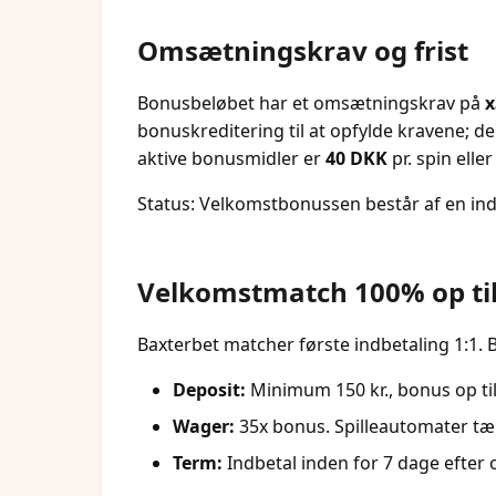
Omsætningskrav og frist
Bonusbeløbet har et omsætningskrav på
x
bonuskreditering til at opfylde kravene; d
aktive bonusmidler er
40 DKK
pr. spin eller
Status: Velkomstbonussen består af en ind
Velkomstmatch 100% op til 
Baxterbet matcher første indbetaling 1:1.
Deposit:
Minimum 150 kr., bonus op til 
Wager:
35x bonus. Spilleautomater tæl
Term:
Indbetal inden for 7 dage efter