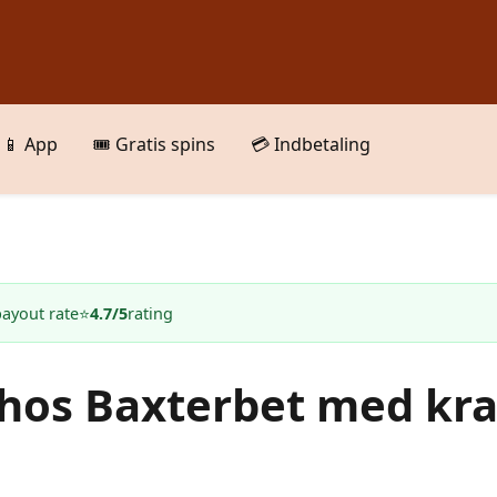
📱 App
🎟️ Gratis spins
💳 Indbetaling
payout rate
⭐
4.7/5
rating
os Baxterbet med krav