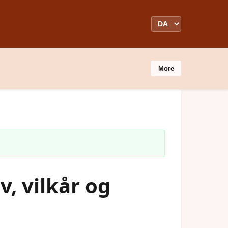
More
, vilkår og