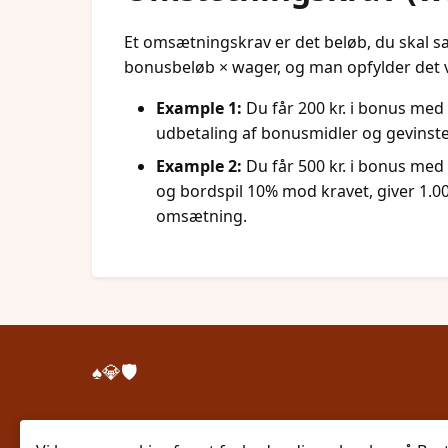
Et omsætningskrav er det beløb, du skal s
bonusbeløb × wager, og man opfylder det
Example 1:
Du får 200 kr. i bonus med
udbetaling af bonusmidler og gevinste
Example 2:
Du får 500 kr. i bonus med
og bordspil 10% mod kravet, giver 1.000
omsætning.
♠️
💎
🛡️