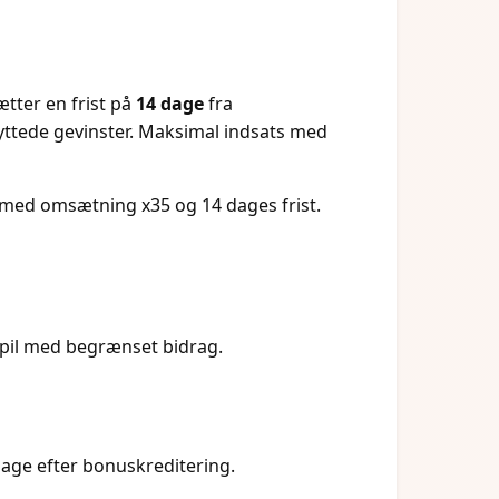
ætter en frist på
14 dage
fra
nyttede gevinster. Maksimal indsats med
 med omsætning x35 og 14 dages frist.
spil med begrænset bidrag.
dage efter bonuskreditering.