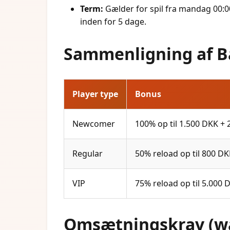
Term:
Gælder for spil fra mandag 00:0
inden for 5 dage.
Sammenligning af B
Player type
Bonus
Newcomer
100% op til 1.500 DKK +
Regular
50% reload op til 800 DK
VIP
75% reload op til 5.000
Omsætningskrav (wa