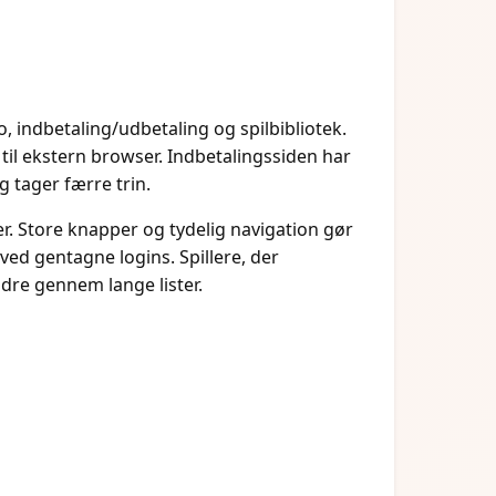
indbetaling/udbetaling og spilbibliotek.
e til ekstern browser. Indbetalingssiden har
 tager færre trin.
er. Store knapper og tydelig navigation gør
d gentagne logins. Spillere, der
adre gennem lange lister.