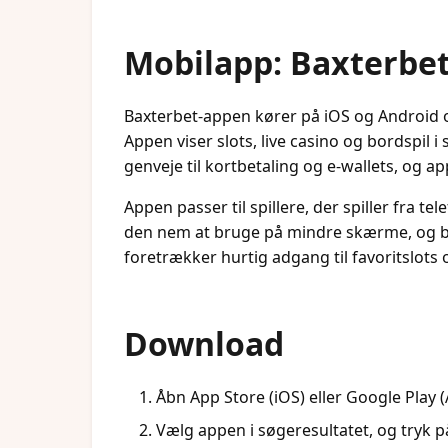
Mobilapp: Baxterbe
Baxterbet-appen kører på iOS og Android 
Appen viser slots, live casino og bordspil i
genveje til kortbetaling og e-wallets, og 
Appen passer til spillere, der spiller fra 
den nem at bruge på mindre skærme, og bio
foretrækker hurtig adgang til favoritslots o
Download
Åbn App Store (iOS) eller Google Play 
Vælg appen i søgeresultatet, og tryk 