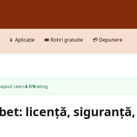
📱 Aplicație
🎟️ Rotiri gratuite
💳 Depunere
payout rate
⭐
4.7/5
rating
et: licență, siguranță,