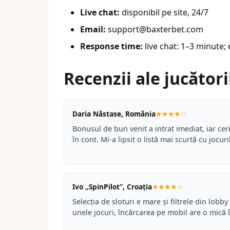
Live chat:
disponibil pe site, 24/7
Email:
support@baxterbet.com
Response time:
live chat: 1–3 minute; 
Recenzii ale jucător
Daria Năstase, România
★★★★☆
Bonusul de bun venit a intrat imediat, iar ceri
în cont. Mi-a lipsit o listă mai scurtă cu jocur
Ivo „SpinPilot”, Croația
★★★★☆
Selecția de sloturi e mare și filtrele din lobby
unele jocuri, încărcarea pe mobil are o mică î