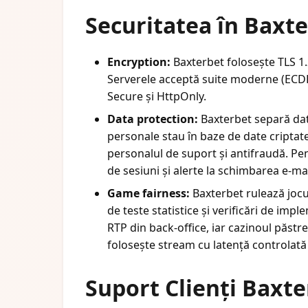
Securitatea în Baxt
Encryption:
Baxterbet folosește TLS 1.
Serverele acceptă suite moderne (ECDHE
Secure și HttpOnly.
Data protection:
Baxterbet separă date
personale stau în baze de date criptate 
personalul de suport și antifraudă. Pen
de sesiuni și alerte la schimbarea e-mai
Game fairness:
Baxterbet rulează jocu
de teste statistice și verificări de impl
RTP din back-office, iar cazinoul păstre
folosește stream cu latență controlată 
Suport Clienți Baxt