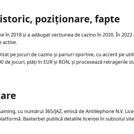
storic, poziționare, fapte
e în 2018 și a adăugat secțiunea de cazino în 2020. În 2022 a
 active.
at pe jocuri de cazino și pariuri sportive, cu accent pe util
0 de jocuri, plăți în EUR și RON, și procesează retragerile s
tare
aming, cu numărul 365/JAZ, emisă de Antillephone N.V. Lice
atformă. Baxterbet publică detaliile licenței în subsolul site-