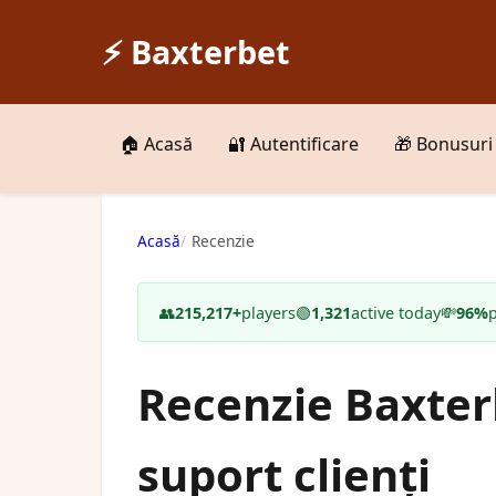
⚡ Baxterbet
🏠 Acasă
🔐 Autentificare
🎁 Bonusuri
Acasă
Recenzie
👥
215,217+
players
🟢
1,321
active today
💸
96%
Recenzie Baxterb
suport clienți