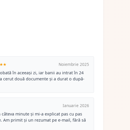
★★
Noiembrie 2025
bată în aceeași zi, iar banii au intrat în 24
ii a cerut două documente și a durat o după-
Ianuarie 2026
 câteva minute și mi-a explicat pas cu pas
. Am primit și un rezumat pe e-mail, fără să