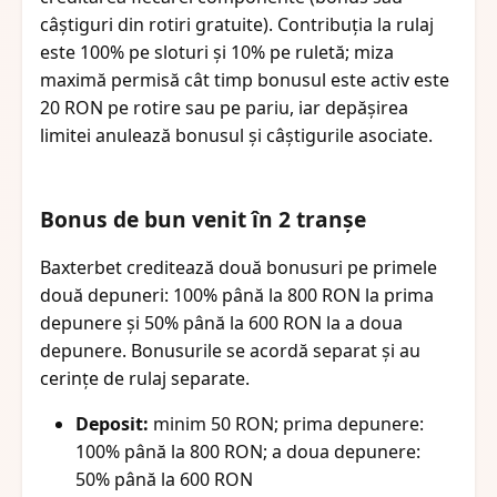
câștiguri din rotiri gratuite). Contribuția la rulaj
este 100% pe sloturi și 10% pe ruletă; miza
maximă permisă cât timp bonusul este activ este
20 RON pe rotire sau pe pariu, iar depășirea
limitei anulează bonusul și câștigurile asociate.
Bonus de bun venit în 2 tranșe
Baxterbet creditează două bonusuri pe primele
două depuneri: 100% până la 800 RON la prima
depunere și 50% până la 600 RON la a doua
depunere. Bonusurile se acordă separat și au
cerințe de rulaj separate.
Deposit:
minim 50 RON; prima depunere:
100% până la 800 RON; a doua depunere:
50% până la 600 RON