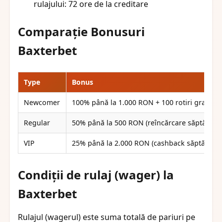
rulajului: 72 ore de la creditare
Comparație Bonusuri
Baxterbet
Type
Bonus
Newcomer
100% până la 1.000 RON + 100 rotiri gratuite (
Regular
50% până la 500 RON (reîncărcare săptămânală
VIP
25% până la 2.000 RON (cashback săptămânal)
Condiții de rulaj (wager) la
Baxterbet
Rulajul (wagerul) este suma totală de pariuri pe