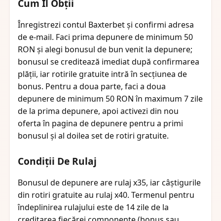
Cum Îl Obții
Înregistrezi contul Baxterbet și confirmi adresa
de e-mail. Faci prima depunere de minimum 50
RON și alegi bonusul de bun venit la depunere;
bonusul se creditează imediat după confirmarea
plății, iar rotirile gratuite intră în secțiunea de
bonus. Pentru a doua parte, faci a doua
depunere de minimum 50 RON în maximum 7 zile
de la prima depunere, apoi activezi din nou
oferta în pagina de depunere pentru a primi
bonusul și al doilea set de rotiri gratuite.
Condiții De Rulaj
Bonusul de depunere are rulaj x35, iar câștigurile
din rotiri gratuite au rulaj x40. Termenul pentru
îndeplinirea rulajului este de 14 zile de la
creditarea fiecărei componente (bonus sau