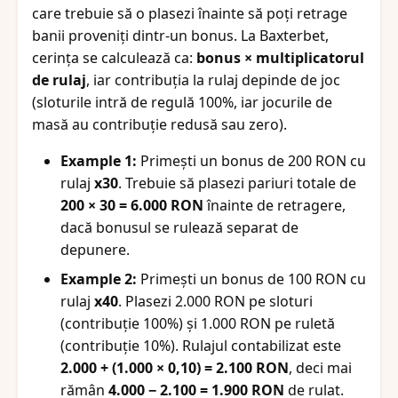
care trebuie să o plasezi înainte să poți retrage
banii proveniți dintr-un bonus. La Baxterbet,
cerința se calculează ca:
bonus × multiplicatorul
de rulaj
, iar contribuția la rulaj depinde de joc
(sloturile intră de regulă 100%, iar jocurile de
masă au contribuție redusă sau zero).
Example 1:
Primești un bonus de 200 RON cu
rulaj
x30
. Trebuie să plasezi pariuri totale de
200 × 30 = 6.000 RON
înainte de retragere,
dacă bonusul se rulează separat de
depunere.
Example 2:
Primești un bonus de 100 RON cu
rulaj
x40
. Plasezi 2.000 RON pe sloturi
(contribuție 100%) și 1.000 RON pe ruletă
(contribuție 10%). Rulajul contabilizat este
2.000 + (1.000 × 0,10) = 2.100 RON
, deci mai
rămân
4.000 − 2.100 = 1.900 RON
de rulat.