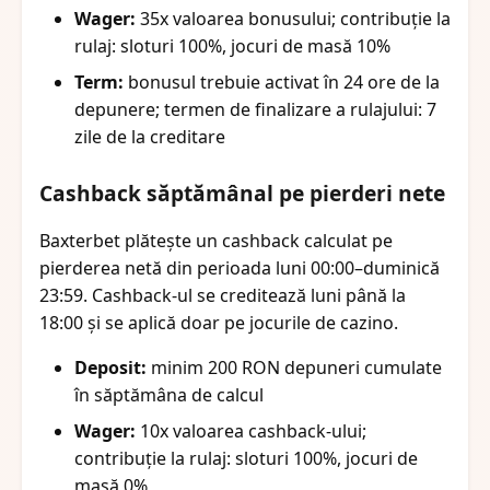
Wager:
35x valoarea bonusului; contribuție la
rulaj: sloturi 100%, jocuri de masă 10%
Term:
bonusul trebuie activat în 24 ore de la
depunere; termen de finalizare a rulajului: 7
zile de la creditare
Cashback săptămânal pe pierderi nete
Baxterbet plătește un cashback calculat pe
pierderea netă din perioada luni 00:00–duminică
23:59. Cashback-ul se creditează luni până la
18:00 și se aplică doar pe jocurile de cazino.
Deposit:
minim 200 RON depuneri cumulate
în săptămâna de calcul
Wager:
10x valoarea cashback-ului;
contribuție la rulaj: sloturi 100%, jocuri de
masă 0%