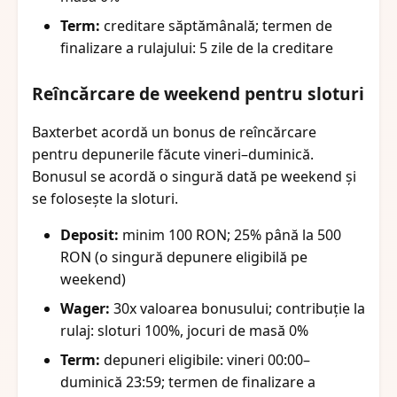
Term:
creditare săptămânală; termen de
finalizare a rulajului: 5 zile de la creditare
Reîncărcare de weekend pentru sloturi
Baxterbet acordă un bonus de reîncărcare
pentru depunerile făcute vineri–duminică.
Bonusul se acordă o singură dată pe weekend și
se folosește la sloturi.
Deposit:
minim 100 RON; 25% până la 500
RON (o singură depunere eligibilă pe
weekend)
Wager:
30x valoarea bonusului; contribuție la
rulaj: sloturi 100%, jocuri de masă 0%
Term:
depuneri eligibile: vineri 00:00–
duminică 23:59; termen de finalizare a