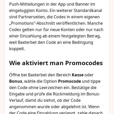
Push-Mitteilungen in der App und Banner im
eingeloggten Konto. Ein weiterer Standardkanal
sind Partnerseiten, die Codes in einem eigenen
„Promotions“-Abschnitt veröffentlichen. Manche
Codes gelten nur für neue Konten oder nur nach
einer Einzahlung ab einem festgelegten Betrag,
weil Baxterbet den Code an eine Bedingung
koppelt.
Wie aktiviert man Promocodes
Öffne bei Baxterbet den Bereich
Kasse
oder
Bonus
, wähle die Option
Promocode
und tippe
den Code ohne Leerzeichen ein. Bestätige die
Eingabe und prüfe die Rückmeldung im Bonus-
Verlauf, damit du siehst, ob der Code
angenommen wurde oder abgelehnt ist. Wenn
der Code eine Einzahlung verlangt, zahle danach