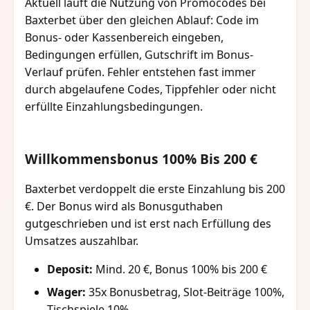
Aktuell läuft die Nutzung von Promocodes bei
Baxterbet über den gleichen Ablauf: Code im
Bonus- oder Kassenbereich eingeben,
Bedingungen erfüllen, Gutschrift im Bonus-
Verlauf prüfen. Fehler entstehen fast immer
durch abgelaufene Codes, Tippfehler oder nicht
erfüllte Einzahlungsbedingungen.
Willkommensbonus 100% Bis 200 €
Baxterbet verdoppelt die erste Einzahlung bis 200
€. Der Bonus wird als Bonusguthaben
gutgeschrieben und ist erst nach Erfüllung des
Umsatzes auszahlbar.
Deposit:
Mind. 20 €, Bonus 100% bis 200 €
Wager:
35x Bonusbetrag, Slot-Beiträge 100%,
Tischspiele 10%