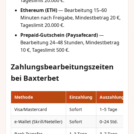
Tageslimit 20.000 €.
Ethereum (ETH)
— Bearbeitung 15–60
Minuten nach Freigabe, Mindestbetrag 20 €,
Tageslimit 20.000 €.
Prepaid-Gutschein (Paysafecard)
—
Bearbeitung 24–48 Stunden, Mindestbetrag
10 €, Tageslimit 500 €.
Zahlungsbearbeitungszeiten
bei Baxterbet
Methode
Einzahlung
Auszahlung
Visa/Mastercard
Sofort
1–5 Tage
e-Wallet (Skrill/Neteller)
Sofort
0–24 Std.
Bank Transfer
1–3 Tage
3–7 Tage