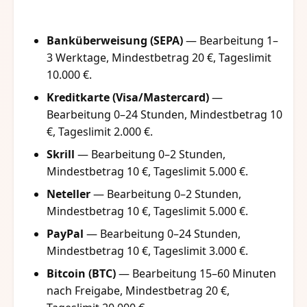
Banküberweisung (SEPA)
— Bearbeitung 1–
3 Werktage, Mindestbetrag 20 €, Tageslimit
10.000 €.
Kreditkarte (Visa/Mastercard)
—
Bearbeitung 0–24 Stunden, Mindestbetrag 10
€, Tageslimit 2.000 €.
Skrill
— Bearbeitung 0–2 Stunden,
Mindestbetrag 10 €, Tageslimit 5.000 €.
Neteller
— Bearbeitung 0–2 Stunden,
Mindestbetrag 10 €, Tageslimit 5.000 €.
PayPal
— Bearbeitung 0–24 Stunden,
Mindestbetrag 10 €, Tageslimit 3.000 €.
Bitcoin (BTC)
— Bearbeitung 15–60 Minuten
nach Freigabe, Mindestbetrag 20 €,