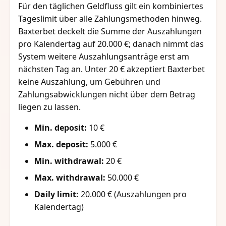
Für den täglichen Geldfluss gilt ein kombiniertes
Tageslimit über alle Zahlungsmethoden hinweg.
Baxterbet deckelt die Summe der Auszahlungen
pro Kalendertag auf 20.000 €; danach nimmt das
System weitere Auszahlungsanträge erst am
nächsten Tag an. Unter 20 € akzeptiert Baxterbet
keine Auszahlung, um Gebühren und
Zahlungsabwicklungen nicht über dem Betrag
liegen zu lassen.
Min. deposit:
10 €
Max. deposit:
5.000 €
Min. withdrawal:
20 €
Max. withdrawal:
50.000 €
Daily limit:
20.000 € (Auszahlungen pro
Kalendertag)