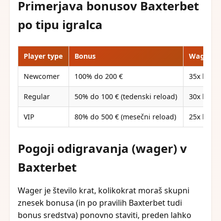
Primerjava bonusov Baxterbet
po tipu igralca
Player type
Bonus
Wagerin
Newcomer
100% do 200 €
35x bonu
Regular
50% do 100 € (tedenski reload)
30x bonu
VIP
80% do 500 € (mesečni reload)
25x bonu
Pogoji odigravanja (wager) v
Baxterbet
Wager je število krat, kolikokrat moraš skupni
znesek bonusa (in po pravilih Baxterbet tudi
bonus sredstva) ponovno staviti, preden lahko