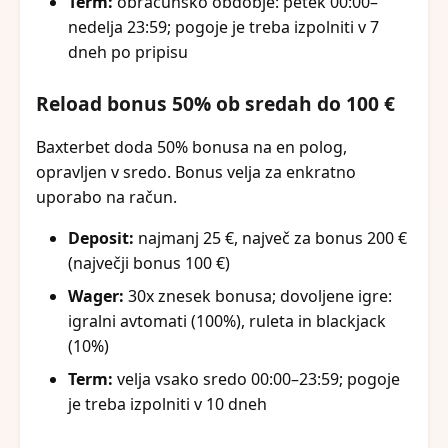
Term:
obračunsko obdobje: petek 00:00–
nedelja 23:59; pogoje je treba izpolniti v 7
dneh po pripisu
Reload bonus 50% ob sredah do 100 €
Baxterbet doda 50% bonusa na en polog,
opravljen v sredo. Bonus velja za enkratno
uporabo na račun.
Deposit:
najmanj 25 €, največ za bonus 200 €
(največji bonus 100 €)
Wager:
30x znesek bonusa; dovoljene igre:
igralni avtomati (100%), ruleta in blackjack
(10%)
Term:
velja vsako sredo 00:00–23:59; pogoje
je treba izpolniti v 10 dneh