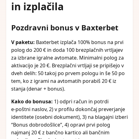
in izplačila
Pozdravni bonus v Baxterbet
V paketu:
Baxterbet izplača 100% bonus na prvi
polog do 200 € in doda 100 brezplačnih vrtljajev
za izbrane igralne avtomate. Minimalni polog za
aktivacijo je 20 €. Brezplačni vrtljaji se pripišejo v
dveh delih: 50 takoj po prvem pologu in še 50 po
tem, ko z igrami na avtomatih porabiš 20 € iz
stanja (denar + bonus).
Kako do bonusa:
1) odpri račun in potrdi
e‑poštni naslov, 2) v profilu dokončaj preverjanje
identitete (osebni dokument), 3) na blagajni izberi
“Bonus dobrodošlice”, 4) opravi prvi polog
najmanj 20 € z bančno kartico ali bančnim