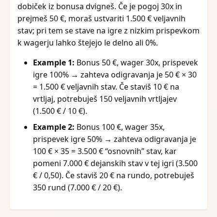
dobiček iz bonusa dvigneš. Če je pogoj 30x in
prejmeš 50 €, moraš ustvariti 1.500 € veljavnih
stav; pri tem se stave na igre z nizkim prispevkom
k wagerju lahko štejejo le delno ali 0%.
Example 1:
Bonus 50 €, wager 30x, prispevek
igre 100% → zahteva odigravanja je 50 € × 30
= 1.500 € veljavnih stav. Če staviš 10 € na
vrtljaj, potrebuješ 150 veljavnih vrtljajev
(1.500 € / 10 €).
Example 2:
Bonus 100 €, wager 35x,
prispevek igre 50% → zahteva odigravanja je
100 € × 35 = 3.500 € “osnovnih” stav, kar
pomeni 7.000 € dejanskih stav v tej igri (3.500
€ / 0,50). Če staviš 20 € na rundo, potrebuješ
350 rund (7.000 € / 20 €).