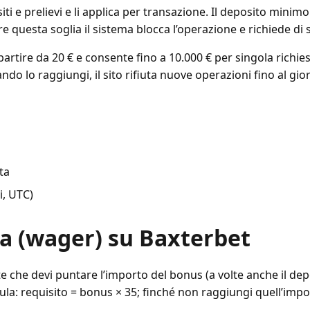
iti e prelievi e li applica per transazione. Il deposito mini
re questa soglia il sistema blocca l’operazione e richiede di 
 partire da 20 € e consente fino a 10.000 € per singola richie
ndo lo raggiungi, il sito rifiuta nuove operazioni fino al gi
ta
i, UTC)
ta (wager) su Baxterbet
e che devi puntare l’importo del bonus (a volte anche il depo
: requisito = bonus × 35; finché non raggiungi quell’importo