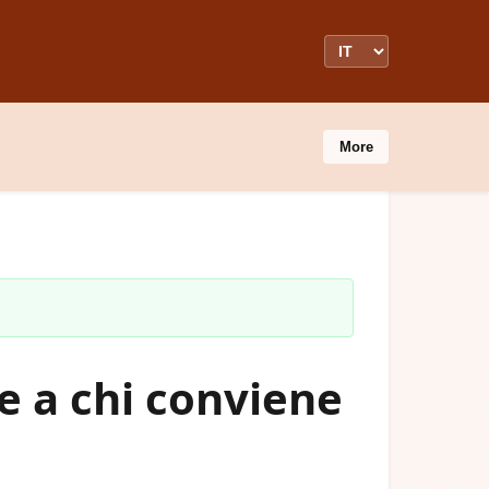
More
e a chi conviene