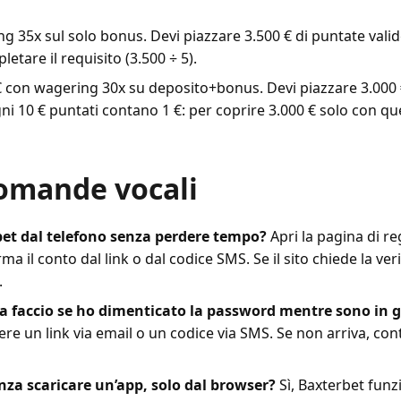
 35x sul solo bonus. Devi piazzare 3.500 € di puntate valide
etare il requisito (3.500 ÷ 5).
con wagering 30x su deposito+bonus. Devi piazzare 3.000 € d
ni 10 € puntati contano 1 €: per coprire 3.000 € solo con qu
omande vocali
bet dal telefono senza perdere tempo?
Apri la pagina di re
a il conto dal link o dal codice SMS. Se il sito chiede la ver
.
osa faccio se ho dimenticato la password mentre sono in g
re un link via email o un codice via SMS. Se non arriva, cont
za scaricare un’app, solo dal browser?
Sì, Baxterbet fun