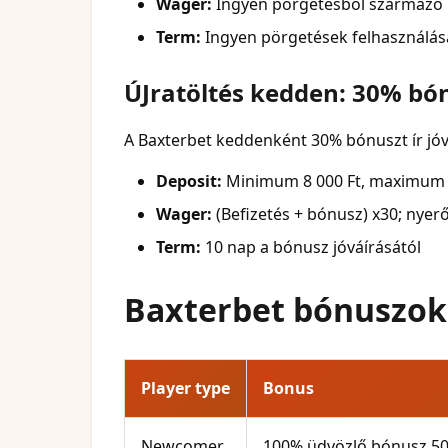
Wager:
Ingyen pörgetésből származó ny
Term:
Ingyen pörgetések felhasználás
ÚJratöltés kedden: 30% bón
A Baxterbet keddenként 30% bónuszt ír jóvá
Deposit:
Minimum 8 000 Ft, maximum b
Wager:
(Befizetés + bónusz) x30; nyer
Term:
10 nap a bónusz jóváírásától
Baxterbet bónuszok 
Player type
Bonus
Newcomer
100% üdvözlő bónusz 50 