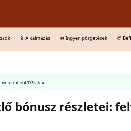
uszok
📱 Alkalmazás
🎟️ Ingyen pörgetések
💳 Bef
payout rate
⭐
4.7/5
rating
ő bónusz részletei: fel