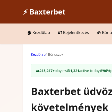
⚡ Baxterbet
🏠 Kezdőlap
🔐 Bejelentkezés
🎁 Bón
Kezdőlap
Bónuszok
👥
215,217+
players
🟢
1,321
active today
💸
96%
Baxterbet üdvözl
követelmények