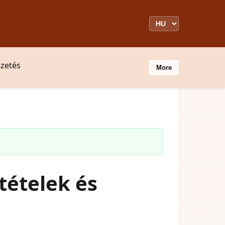
izetés
More
tételek és