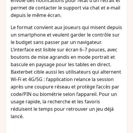
envoie des notifications pour l’état d’un retrait et
permet de contacter le support via chat et e-mail
depuis le même écran.
Le format convient aux joueurs qui misent depuis
un smartphone et veulent garder le contrôle sur
le budget sans passer par un navigateur.
L’interface est lisible sur écran 6–7 pouces, avec
boutons de mise agrandis en mode portrait et
bascule en paysage pour les tables en direct.
Baxterbet cible aussi les utilisateurs qui alternent
Wi‑Fi et 4G/5G : l’application relance la session
après une coupure réseau et protège l’accès par
code/PIN ou biométrie selon l’appareil. Pour un
usage rapide, la recherche et les favoris
réduisent le temps pour retrouver un jeu déjà
lancé.