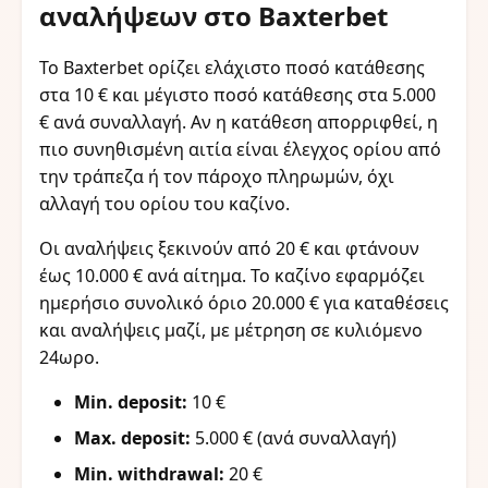
αναλήψεων στο Baxterbet
Το Baxterbet ορίζει ελάχιστο ποσό κατάθεσης
στα 10 € και μέγιστο ποσό κατάθεσης στα 5.000
€ ανά συναλλαγή. Αν η κατάθεση απορριφθεί, η
πιο συνηθισμένη αιτία είναι έλεγχος ορίου από
την τράπεζα ή τον πάροχο πληρωμών, όχι
αλλαγή του ορίου του καζίνο.
Οι αναλήψεις ξεκινούν από 20 € και φτάνουν
έως 10.000 € ανά αίτημα. Το καζίνο εφαρμόζει
ημερήσιο συνολικό όριο 20.000 € για καταθέσεις
και αναλήψεις μαζί, με μέτρηση σε κυλιόμενο
24ωρο.
Min. deposit:
10 €
Max. deposit:
5.000 € (ανά συναλλαγή)
Min. withdrawal:
20 €