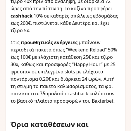
τζίρο 40x πριν από ανάληψη, με διάρκεια 72
ώρες από την πίστωση. Το καζίνο προσφέρει
cashback
10% σε καθαρές απώλειες εβδομάδας
έως 200€, πιστώνεται κάθε Δευτέρα και έχει
τζίρο 5x.
Στις
προωθητικές ενέργειες
μπαίνουν
περιοδικά πακέτα όπως “Weekend Reload” 50%
έως 100€ με ελάχιστη κατάθεση 25€ και τζίρο
30x, καθώς και προσφορές “Happy Hour” με 25
φρι σπιν σε επιλεγμένα slots με ελάχιστο
ποντάρισμα 0,20€ και διάρκεια 24 ωρών. Αυτή
τη στιγμή το πακέτο καλωσορίσματος, τα φρι
σπιν και το εβδομαδιαίο cashback καλύπτουν
το βασικό πλαίσιο προσφορών του Baxterbet.
Όρια καταθέσεων και