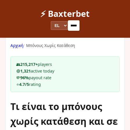
⚡ Baxterbet
Αρχική
Μπόνους Χωρίς Κατάθεση
👥
215,217+
players
🟢
1,321
active today
💸
96%
payout rate
⭐
4.7/5
rating
Τι είναι το μπόνους
χωρίς κατάθεση και σε